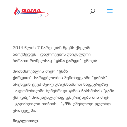
2014 წლის 7 მარტიდან ჩვენს ქსელში
ამოქმედდა დაგროვების უნიკალური
ბარათი,რომელსაც “
გამა ქარდი”
ეწოდა.
მომხმარებლის მიერ “
გამა
ქარდით”
სარგებლობის შემთხვევაში “გამას”
ბრენდის ქვეშ მყოფ გაზგასამართ სადგურებზე
ავტომობილში ბუნებრივი გაზის ჩასხმისას “გამა
ქარდზე” მომენტალურად დაერიცხება მის მიერ
გადახდილი თანხის
1,5%
უშუალოდ ფულად
ერთეულში.
მაგალითად: